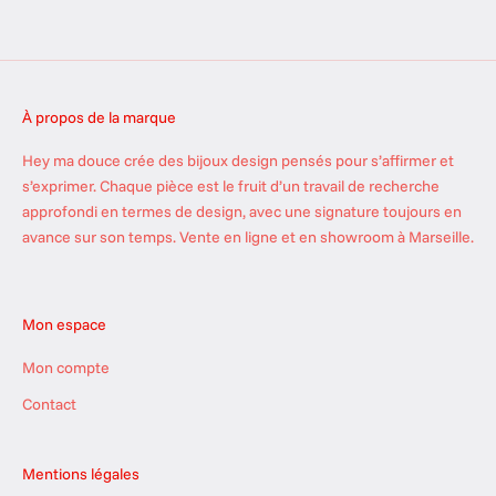
a
c
t
u
À propos de la marque
c
r
Hey ma douce crée des bijoux design pensés pour s’affirmer et
o
s’exprimer. Chaque pièce est le fruit d’un travail de recherche
u
approfondi en termes de design, avec une signature toujours en
s
avance sur son temps. Vente en ligne et en showroom à Marseille.
t
i
l
Mon espace
l
a
Mon compte
n
t
Contact
e
s
Mentions légales
d