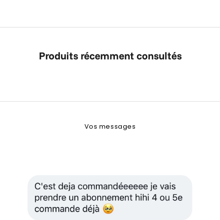
Produits récemment consultés
N
e
Vos messages
w
s
l
e
t