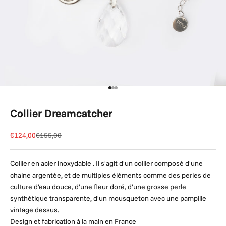
Aller à l'élément 1
Aller à l'élément 2
Aller à l'élément 3
Collier Dreamcatcher
Prix de vente
Prix normal
€124,00
€155,00
Collier en acier inoxydable . Il s'agit d'un collier composé d'une
chaine argentée, et de multiples éléments comme des perles de
culture d'eau douce, d'une fleur doré, d'une grosse perle
synthétique transparente, d'un mousqueton avec une pampille
vintage dessus.
Design et fabrication à la main en France