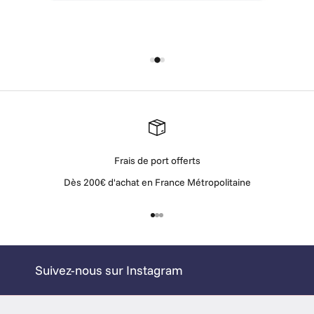
t
e
r
P
o
u
r
c
o
Frais de port offerts
n
Dès 200€ d'achat en France Métropolitaine
n
a
î
Aller à l'élément 1
Aller à l'élément 2
Aller à l'élément 3
t
r
e
Suivez-nous sur Instagram
n
o
s