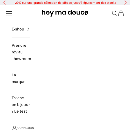
Passer au contenu
-20% sur une grande sélection de pièces jusqu'à épuisement des stocks
Précédent
Sui
Hey ma douce
Menu
Recherch
Panier
E-shop
Prendre
rdv au
showroom
La
marque
Ta vibe
en bijoux
? Le test
CONNEXION