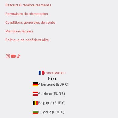
u
Retours & remboursements
m
Formulaire de rétractation
o
m
Conditions générales de vente
e
Mentions légales
n
t
Politique de confidentialité
crire
France (EUR €)
Pays
Allemagne (EUR €)
Autriche (EUR €)
Belgique (EUR €)
Bulgarie (EUR €)