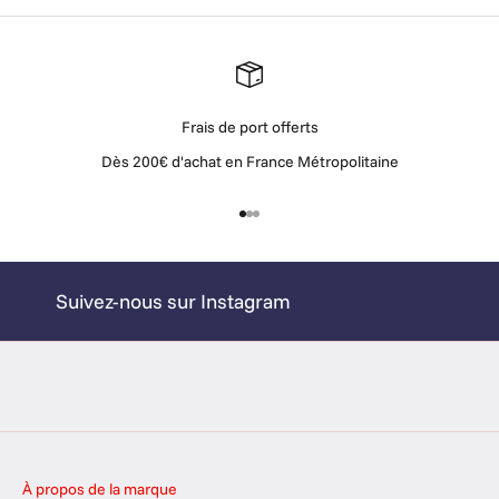
o
u
r
c
o
Frais de port offerts
n
Dès 200€ d'achat en France Métropolitaine
n
a
î
Aller à l'élément 1
Aller à l'élément 2
Aller à l'élément 3
t
r
e
Suivez-nous sur Instagram
n
o
s
a
c
t
u
À propos de la marque
c