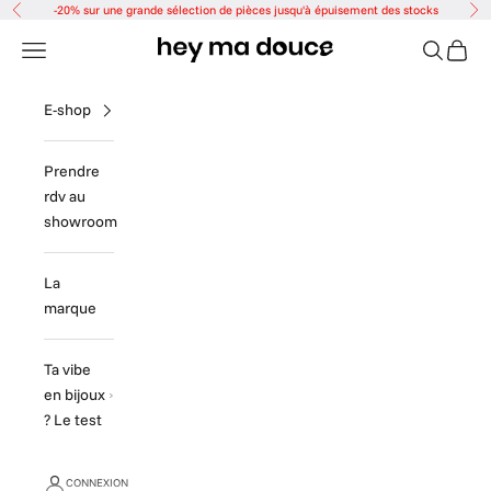
Passer au contenu
-20% sur une grande sélection de pièces jusqu'à épuisement des stocks
Précédent
Sui
Hey ma douce
Menu
Recherch
Panier
E-shop
Prendre
rdv au
showroom
La
marque
Ta vibe
en bijoux
? Le test
CONNEXION