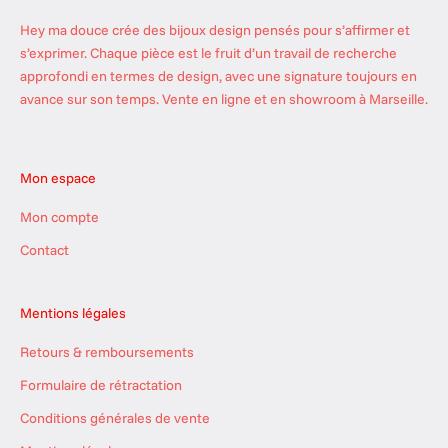
r
Hey ma douce crée des bijoux design pensés pour s’affirmer et
o
s’exprimer. Chaque pièce est le fruit d’un travail de recherche
u
approfondi en termes de design, avec une signature toujours en
s
avance sur son temps. Vente en ligne et en showroom à Marseille.
t
i
l
Mon espace
l
a
Mon compte
n
t
Contact
e
s
Mentions légales
d
u
Retours & remboursements
m
Formulaire de rétractation
o
m
Conditions générales de vente
e