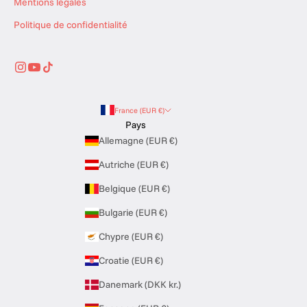
Mentions légales
n
t
Politique de confidentialité
crire
France (EUR €)
Pays
Allemagne (EUR €)
Autriche (EUR €)
Belgique (EUR €)
Bulgarie (EUR €)
Chypre (EUR €)
Croatie (EUR €)
Danemark (DKK kr.)