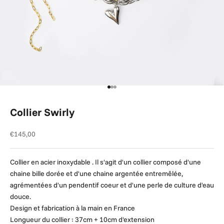
Aller à l'élément 1
Aller à l'élément 2
Aller à l'élément 3
Collier Swirly
Prix de vente
€145,00
Collier en acier inoxydable . Il s'agit d'un collier composé d'une
chaine bille dorée et d'une chaine argentée entremêlée,
agrémentées d'un pendentif coeur et d'une perle de culture d'eau
douce.
Design et fabrication à la main en France
Longueur du collier : 37cm + 10cm d'extension