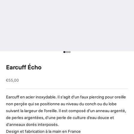
Aller à l'élément 1
Aller à l'élément 2
Aller à l'élément 3
Aller à l'élément 4
Earcuff Écho
Prix de vente
€55,00
Earcuff en acier inoxydable. Il s’agit d’un faux piercing pour oreille
non perçée qui se positionne au niveau du conch ou du lobe
suivant la largeur de l’oreille. Il est composé d’un anneau argenté,
de perles argentées, d'une perle de culture d'eau douce et
d'anneaux dorés interposés.
Design et fabrication à la main en France