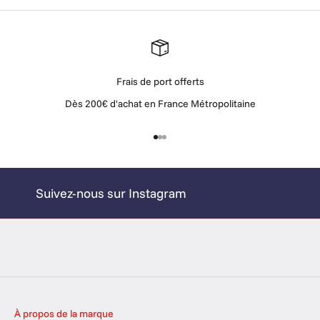
o
u
r
c
o
Frais de port offerts
n
Dès 200€ d'achat en France Métropolitaine
n
a
î
Aller à l'élément 1
Aller à l'élément 2
Aller à l'élément 3
t
r
e
Suivez-nous sur Instagram
n
o
s
a
c
t
u
À propos de la marque
c