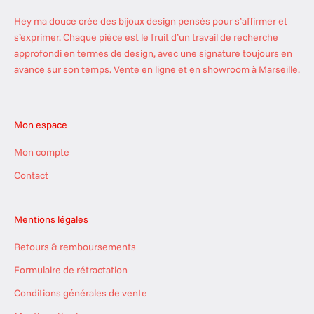
r
Hey ma douce crée des bijoux design pensés pour s’affirmer et
o
s’exprimer. Chaque pièce est le fruit d’un travail de recherche
u
approfondi en termes de design, avec une signature toujours en
s
avance sur son temps. Vente en ligne et en showroom à Marseille.
t
i
l
Mon espace
l
a
Mon compte
n
t
Contact
e
s
Mentions légales
d
u
Retours & remboursements
m
Formulaire de rétractation
o
m
Conditions générales de vente
e