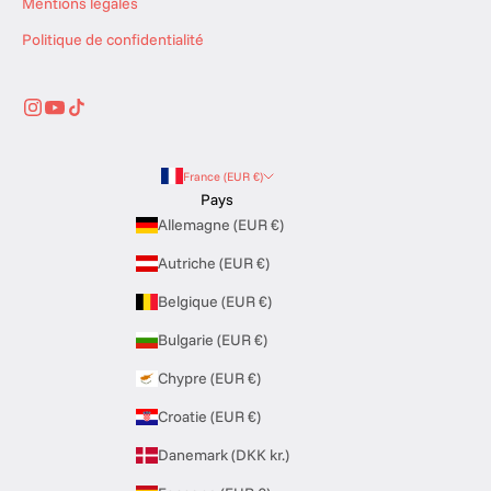
Mentions légales
n
t
Politique de confidentialité
crire
France (EUR €)
Pays
Allemagne (EUR €)
Autriche (EUR €)
Belgique (EUR €)
Bulgarie (EUR €)
Chypre (EUR €)
Croatie (EUR €)
Danemark (DKK kr.)