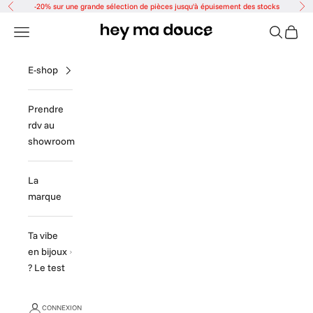
Passer au contenu
-20% sur une grande sélection de pièces jusqu'à épuisement des stocks
Précédent
Sui
Hey ma douce
Menu
Recherch
Panier
E-shop
Prendre
rdv au
showroom
La
marque
Ta vibe
en bijoux
? Le test
CONNEXION